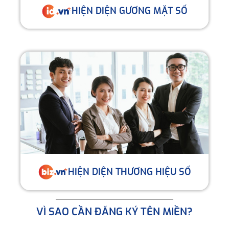
HIỆN DIỆN GƯƠNG MẶT SỐ
HIỆN DIỆN THƯƠNG HIỆU SỐ
VÌ SAO CẦN ĐĂNG KÝ TÊN MIỀN?