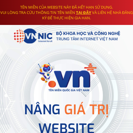
TÊN MIỀN CỦA WEBSITE NÀY ĐÃ HẾT HẠN SỬ DỤNG.
VUI LÒNG TRA CỨU THÔNG TIN TÊN MIỀN
TẠI ĐÂY
VÀ LIÊN HỆ NHÀ ĐĂNG
KÝ ĐỂ THỰC HIỆN GIA HẠN.
NÂNG
GIÁ TRỊ
WEBSITE