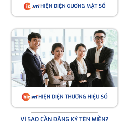
HIỆN DIỆN GƯƠNG MẶT SỐ
HIỆN DIỆN THƯƠNG HIỆU SỐ
VÌ SAO CẦN ĐĂNG KÝ TÊN MIỀN?