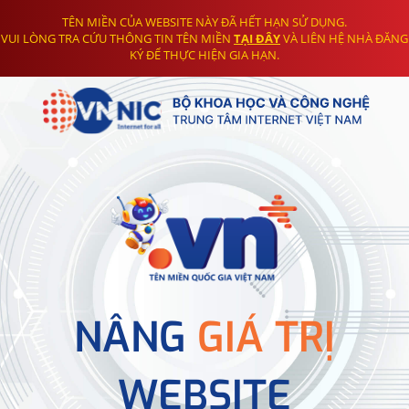
TÊN MIỀN CỦA WEBSITE NÀY ĐÃ HẾT HẠN SỬ DỤNG.
VUI LÒNG TRA CỨU THÔNG TIN TÊN MIỀN
TẠI ĐÂY
VÀ LIÊN HỆ NHÀ ĐĂNG
KÝ ĐỂ THỰC HIỆN GIA HẠN.
NÂNG
GIÁ TRỊ
WEBSITE