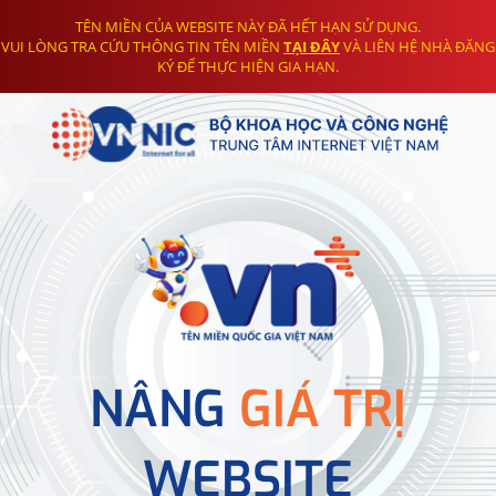
TÊN MIỀN CỦA WEBSITE NÀY ĐÃ HẾT HẠN SỬ DỤNG.
VUI LÒNG TRA CỨU THÔNG TIN TÊN MIỀN
TẠI ĐÂY
VÀ LIÊN HỆ NHÀ ĐĂNG
KÝ ĐỂ THỰC HIỆN GIA HẠN.
NÂNG
GIÁ TRỊ
WEBSITE