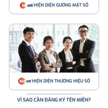
HIỆN DIỆN GƯƠNG MẶT SỐ
HIỆN DIỆN THƯƠNG HIỆU SỐ
VÌ SAO CẦN ĐĂNG KÝ TÊN MIỀN?