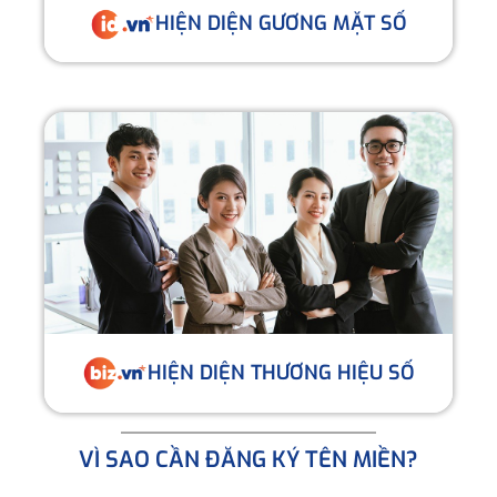
HIỆN DIỆN GƯƠNG MẶT SỐ
HIỆN DIỆN THƯƠNG HIỆU SỐ
VÌ SAO CẦN ĐĂNG KÝ TÊN MIỀN?