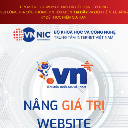
TÊN MIỀN CỦA WEBSITE NÀY ĐÃ HẾT HẠN SỬ DỤNG.
VUI LÒNG TRA CỨU THÔNG TIN TÊN MIỀN
TẠI ĐÂY
VÀ LIÊN HỆ NHÀ ĐĂNG
KÝ ĐỂ THỰC HIỆN GIA HẠN.
NÂNG
GIÁ TRỊ
WEBSITE